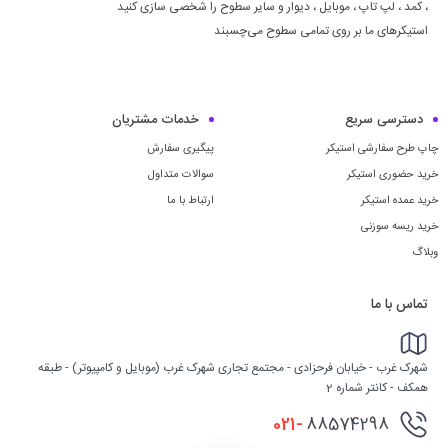
، كمد ، لپ تاپ ، موبايل ، ديوار و سایر سطوح را شخصی سازی کنید
استیکرهای ما بر روی تمامی سطوح می‌چسبند
دسترسی سریع
خدمات مشتریان
چاپ طرح سفارشی استیکر
پیگیری سفارش
خرید حضوری استیکر
سوالات متداول
خرید عمده استیکر
ارتباط با ما
خرید ریسه سوزنی
وبلاگ
تماس با ما
شهرک غرب - خیابان فرحزادی - مجتمع تجاری شهرک غرب (موبایل و کامپیوتر) - طبقه
همکف - کانتر شماره 2
021-
88574298