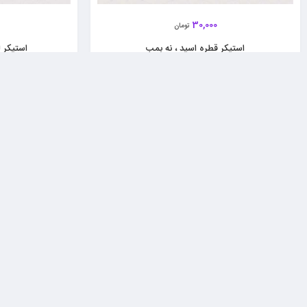
30,000
تومان
استیکر قطره اسید ، نه بمب
استیکر ل