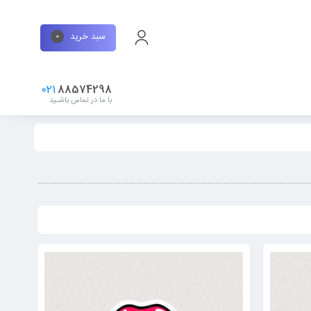
سبد خرید
0
021
88574298
با ما در تماس باشـید