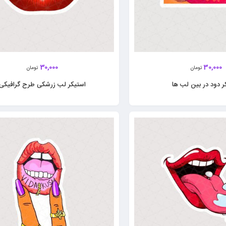
30,000
30,000
تومان
تومان
ر دود در بین لب ها
استیکر لب‌ زرشکی طرح گرافیکی