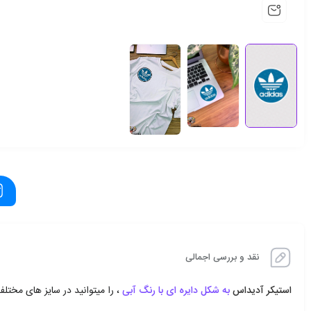
نقد و بررسی اجمالی
استیکر آدیداس
به شکل دایره ای با رنگ آبی
، را میتوانید در سایز های مختلف و 3 مدل کاغذی – پارچه ای و ژل