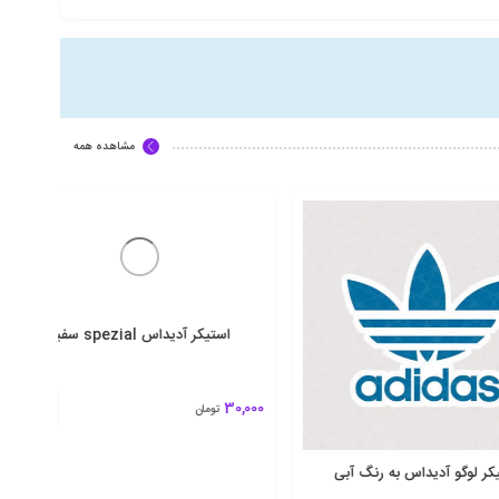
مشاهده همه
0,000
دیداس به رنگ آبی
استیکر آدیداس spezial سفید