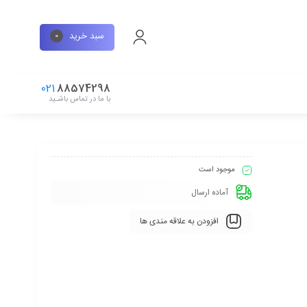
سبد خرید
0
021
88574298
با ما در تماس باشـید
موجود است
آماده ارسال
افزودن به علاقه مندی ها