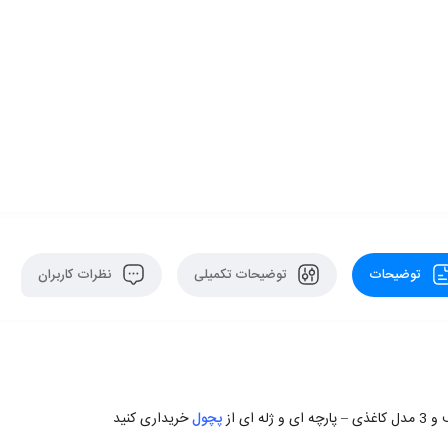
توضیحات
توضیحات تکمیلی
نظرات کاربران
ه ای از
پچول
خریداری کنید