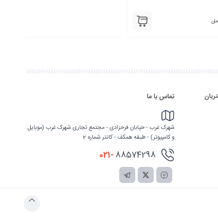
30,000
تومان
ریان
تماس با ما
شهرک غرب - خیابان فرحزادی - مجتمع تجاری شهرک غرب (موبایل
و کامپیوتر) - طبقه همکف - کانتر شماره 2
021-
88574298