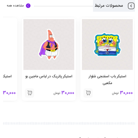
محصولات مرتبط
مشاهده همه
استیکر باب اسفنجی شلوار
استیکر پاتریک در لباس ماجین بو
استیکر ا
مکعبی
30,000
30,000
30,000
تومان
تومان
تو