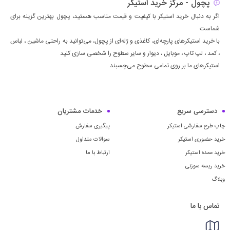
پچول - مرکز خرید استیکر
اگر به دنبال خرید استیکر با کیفیت و قیمت مناسب هستید، پچول بهترین گزینه برای
شماست
با خرید استیکرهای پارچه‌ای، کاغذی و ژله‌ای از پچول، می‌توانید به راحتی ماشين ، لباس
، كمد ، لپ تاپ ، موبايل ، ديوار و سایر سطوح را شخصی سازی کنید
استیکرهای ما بر روی تمامی سطوح می‌چسبند
دسترسی سریع
خدمات مشتریان
چاپ طرح سفارشی استیکر
پیگیری سفارش
خرید حضوری استیکر
سوالات متداول
خرید عمده استیکر
ارتباط با ما
خرید ریسه سوزنی
وبلاگ
تماس با ما