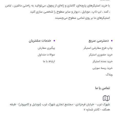
با خرید استیکرهای پارچه‌ای، کاغذی و ژله‌ای از پچول، می‌توانید به راحتی ماشين ، لباس
، كمد ، لپ تاپ ، موبايل ، ديوار و سایر سطوح را شخصی سازی کنید
استیکرهای ما بر روی تمامی سطوح می‌چسبند
دسترسی سریع
خدمات مشتریان
چاپ طرح سفارشی استیکر
پیگیری سفارش
خرید حضوری استیکر
سوالات متداول
خرید عمده استیکر
ارتباط با ما
خرید ریسه سوزنی
وبلاگ
تماس با ما
شهرک غرب - خیابان فرحزادی - مجتمع تجاری شهرک غرب (موبایل و کامپیوتر) - طبقه
همکف - کانتر شماره 2