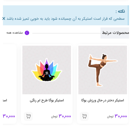
نکته :
×
سطحی که قرار است استیکر به آن چسبانده شود باید به خوبی تمیز شده باشد
محصولات مرتبط
مشاهده همه
استیکر دختر در حال ورزش یوگا
استیکر یوگا طرح ام رنگی
استیک
30,000
30,000
30,000
تومان
تومان
تو