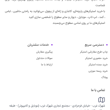
شماست
با خرید استیکرهای پارچه‌ای، کاغذی و ژله‌ای از پچول، می‌توانید به راحتی ماشين ، لباس
، كمد ، لپ تاپ ، موبايل ، ديوار و سایر سطوح را شخصی سازی کنید
استیکرهای ما بر روی تمامی سطوح می‌چسبند
دسترسی سریع
خدمات مشتریان
چاپ طرح سفارشی استیکر
پیگیری سفارش
خرید حضوری استیکر
سوالات متداول
خرید عمده استیکر
ارتباط با ما
خرید ریسه سوزنی
وبلاگ
تماس با ما
شهرک غرب - خیابان فرحزادی - مجتمع تجاری شهرک غرب (موبایل و کامپیوتر) - طبقه