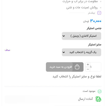
مقاومت در برابر آب و حرارت
روکش لمینت مات و شنی
بیشـتر
دارای شفافیت مناسب
ماندگاری طولانی مدت
30,000
تومان
جنس استیکر
سایز استیکر
صاف
افزودن به سبد خرید
لطفا نوع و سایز استیکر را انتخاب کنید
موجود است
آماده ارسال