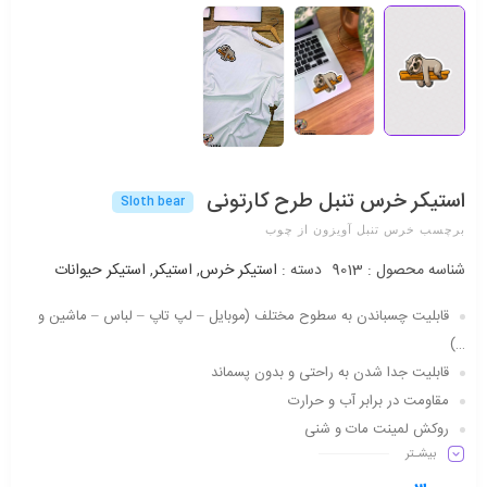
استیکر خرس تنبل طرح کارتونی
Sloth bear
برچسب خرس تنبل آویزون از چوب
شناسه محصول :
9013
دسته :
استیکر خرس
,
استیکر
,
استیکر حیوانات
قابلیت چسباندن به سطوح مختلف (موبایل – لپ تاپ – لباس – ماشین و
…)
قابلیت جدا شدن به راحتی و بدون پسماند
مقاومت در برابر آب و حرارت
روکش لمینت مات و شنی
بیشـتر
دارای شفافیت مناسب
ماندگاری طولانی مدت