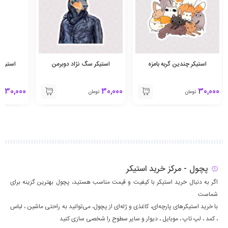
استیکر چندین گربه بامزه
استیکر سگ نژاد دوبرمن
استیکر
30,000
30,000
30,000
تومان
تومان
تو
پچول - مرکز خرید استیکر
اگر به دنبال خرید استیکر با کیفیت و قیمت مناسب هستید، پچول بهترین گزینه برای
شماست
با خرید استیکرهای پارچه‌ای، کاغذی و ژله‌ای از پچول، می‌توانید به راحتی ماشين ، لباس
، كمد ، لپ تاپ ، موبايل ، ديوار و سایر سطوح را شخصی سازی کنید