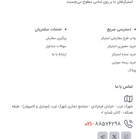
استیکرهای ما بر روی تمامی سطوح می‌چسبند
دسترسی سریع
خدمات مشتریان
چاپ طرح سفارشی استیکر
پیگیری سفارش
خرید حضوری استیکر
سوالات متداول
خرید عمده استیکر
ارتباط با ما
خرید ریسه سوزنی
وبلاگ
تماس با ما
شهرک غرب - خیابان فرحزادی - مجتمع تجاری شهرک غرب (موبایل و کامپیوتر) - طبقه
همکف - کانتر شماره 2
021-
88574298