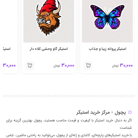
استیکر پروانه زیبا و جذاب
استیکر گاو وحشی کلاه دار
استیکر د
30,000
30,000
30,000
تومان
تومان
تو
پچول - مرکز خرید استیکر
اگر به دنبال خرید استیکر با کیفیت و قیمت مناسب هستید، پچول بهترین گزینه برای
شماست
با خرید استیکرهای پارچه‌ای، کاغذی و ژله‌ای از پچول، می‌توانید به راحتی ماشين ، لباس