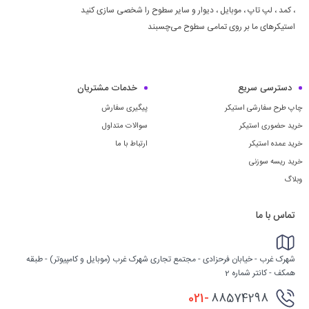
، كمد ، لپ تاپ ، موبايل ، ديوار و سایر سطوح را شخصی سازی کنید
استیکرهای ما بر روی تمامی سطوح می‌چسبند
دسترسی سریع
خدمات مشتریان
چاپ طرح سفارشی استیکر
پیگیری سفارش
خرید حضوری استیکر
سوالات متداول
خرید عمده استیکر
ارتباط با ما
خرید ریسه سوزنی
وبلاگ
تماس با ما
شهرک غرب - خیابان فرحزادی - مجتمع تجاری شهرک غرب (موبایل و کامپیوتر) - طبقه
همکف - کانتر شماره 2
021-
88574298