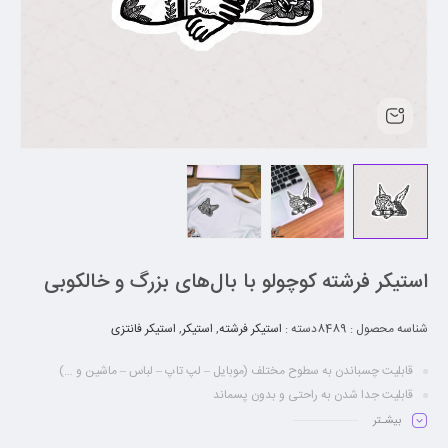
استیکر فرشته کوچولو با بال‌های بزرگ و خالکوبی
شناسه محصول :
8489
دسته :
استیکر فرشته
,
استیکر
,
استیکر فانتزی
قابلیت چسباندن به سطوح مختلف (موبایل – لپ تاپ – لباس – ماشین و …)
قابلیت جدا شدن به راحتی و بدون پسماند
مقاومت در برابر آب و حرارت
بیشـتر
روکش لمینت مات و شنی