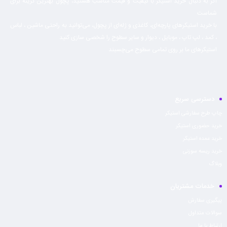
اگر به دنبال خرید استیکر با کیفیت و قیمت مناسب هستید، پچول بهترین گزینه برای
شماست
با خرید استیکرهای پارچه‌ای، کاغذی و ژله‌ای از پچول، می‌توانید به راحتی ماشين ، لباس
، كمد ، لپ تاپ ، موبايل ، ديوار و سایر سطوح را شخصی سازی کنید
استیکرهای ما بر روی تمامی سطوح می‌چسبند
دسترسی سریع
چاپ طرح سفارشی استیکر
خرید حضوری استیکر
خرید عمده استیکر
خرید ریسه سوزنی
وبلاگ
خدمات مشتریان
پیگیری سفارش
سوالات متداول
ارتباط با ما