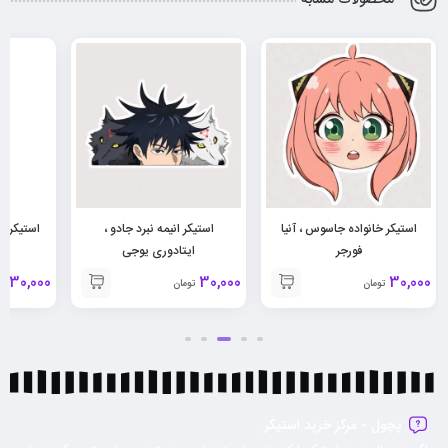
استیکر خانواده جاسوس ، آنیا
استیکر انیمه نبرد جادو ،
استیکر ار
فورجر
ایتادوری یوجی
30,000
30,000
30,000
تومان
تومان
تو
پچول - مرکز خرید استیکر