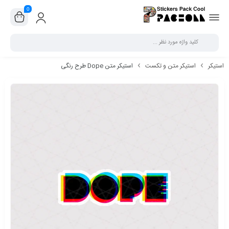
0
بستن
استیکر
استیکر متن و تکست
استیکر متن Dope طرح رنگی