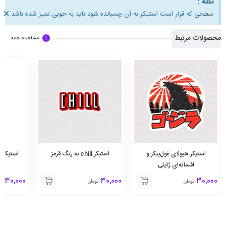
نکته :
×
سطحی که قرار است استیکر به آن چسبانده شود باید به خوبی تمیز شده باشد
محصولات مرتبط
مشاهده همه
استیکر هیولای غول‌پیکر و
استیکر chill به رنگ قرمز
استیکر پ
افسانه‌ای ژاپنی
30,000
30,000
30,000
تومان
تومان
تو