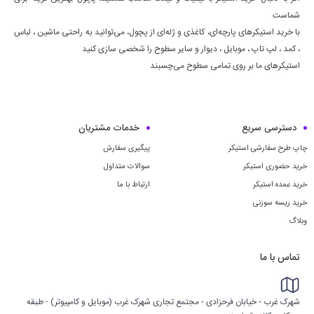
شماست
با خرید استیکرهای پارچه‌ای، کاغذی و ژله‌ای از پچول، می‌توانید به راحتی ماشين ، لباس
، كمد ، لپ تاپ ، موبايل ، ديوار و سایر سطوح را شخصی سازی کنید
استیکرهای ما بر روی تمامی سطوح می‌چسبند
دسترسی سریع
خدمات مشتریان
چاپ طرح سفارشی استیکر
پیگیری سفارش
خرید حضوری استیکر
سوالات متداول
خرید عمده استیکر
ارتباط با ما
خرید ریسه سوزنی
وبلاگ
تماس با ما
شهرک غرب - خیابان فرحزادی - مجتمع تجاری شهرک غرب (موبایل و کامپیوتر) - طبقه