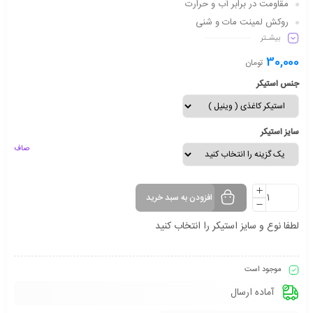
مقاومت در برابر آب و حرارت
روکش لمینت مات و شنی
بیشـتر
دارای شفافیت مناسب
ماندگاری طولانی مدت
30,000
تومان
جنس استیکر
سایز استیکر
صاف
افزودن به سبد خرید
لطفا نوع و سایز استیکر را انتخاب کنید
موجود است
آماده ارسال