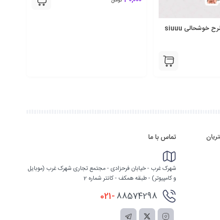
ح خوشحالی siuuu
استیکر چهره Cristiano Ronaldo
30,000
تومان
ریان
تماس با ما
شهرک غرب - خیابان فرحزادی - مجتمع تجاری شهرک غرب (موبایل
و کامپیوتر) - طبقه همکف - کانتر شماره 2
021-
88574298