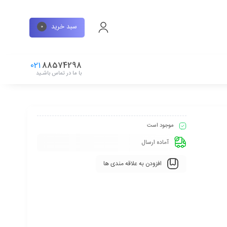
سبد خرید
0
021
88574298
با ما در تماس باشـید
موجود است
آماده ارسال
افزودن به علاقه مندی ها