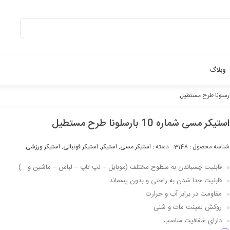
بستن
وبلاگ
استیکر مسی شماره 10 بارسلونا طرح مستطیل
شناسه محصول :
3148
دسته :
استیکر مسی
,
استیکر
,
استیکر فوتبالی
,
استیکر ورزشی
قابلیت چسباندن به سطوح مختلف (موبایل – لپ تاپ – لباس – ماشین و …)
قابلیت جدا شدن به راحتی و بدون پسماند
مقاومت در برابر آب و حرارت
روکش لمینت مات و شنی
دارای شفافیت مناسب