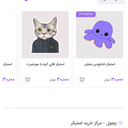
Octopus
استیکر اختاپوس بنفش
استیکر اقای گربه با سویشرت
استیکر دا
30,000
30,000
30,000
تومان
تومان
تو
پچول - مرکز خرید استیکر