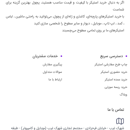
اگر به دنبال خرید استیکر با کیفیت و قیمت مناسب هستید، پچول بهترین گزینه برای
شماست
با خرید استیکرهای پارچه‌ای، کاغذی و ژله‌ای از پچول، می‌توانید به راحتی ماشين ، لباس
، كمد ، لپ تاپ ، موبايل ، ديوار و سایر سطوح را شخصی سازی کنید
استیکرهای ما بر روی تمامی سطوح می‌چسبند
دسترسی سریع
خدمات مشتریان
چاپ طرح سفارشی استیکر
پیگیری سفارش
خرید حضوری استیکر
سوالات متداول
خرید عمده استیکر
ارتباط با ما
خرید ریسه سوزنی
وبلاگ
تماس با ما
شهرک غرب - خیابان فرحزادی - مجتمع تجاری شهرک غرب (موبایل و کامپیوتر) - طبقه