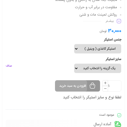
قابلیت جدا شدن به راحتی و بدون پسماند
مقاومت در برابر آب و حرارت
روکش لمینت مات و شنی
بیشـتر
دارای شفافیت مناسب
ماندگاری طولانی مدت
30,000
تومان
جنس استیکر
سایز استیکر
صاف
افزودن به سبد خرید
لطفا نوع و سایز استیکر را انتخاب کنید
موجود است
آماده ارسال