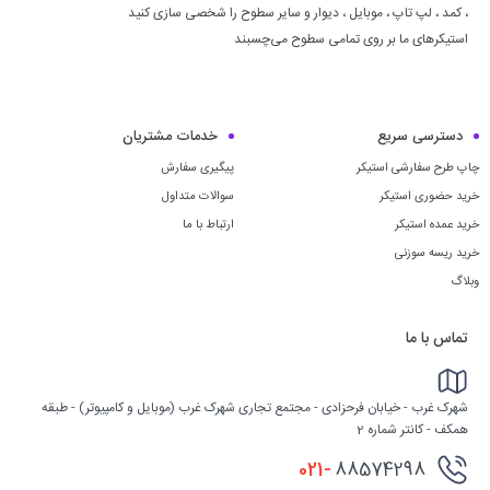
، كمد ، لپ تاپ ، موبايل ، ديوار و سایر سطوح را شخصی سازی کنید
استیکرهای ما بر روی تمامی سطوح می‌چسبند
دسترسی سریع
خدمات مشتریان
چاپ طرح سفارشی استیکر
پیگیری سفارش
خرید حضوری استیکر
سوالات متداول
خرید عمده استیکر
ارتباط با ما
خرید ریسه سوزنی
وبلاگ
تماس با ما
شهرک غرب - خیابان فرحزادی - مجتمع تجاری شهرک غرب (موبایل و کامپیوتر) - طبقه
همکف - کانتر شماره 2
021-
88574298