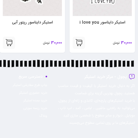
استیکر دایناسور رپتور آبی
استیکر اردک طرح انگشت فا*ک
30,000
30,000
تومان
تومان
پچول - مرکز خرید استیکر
دسترسی سریع
چاپ طرح سفارشی استیکر
اگر به دنبال خرید استیکر با کیفیت و قیمت مناسب
هستید، پچول بهترین گزینه برای شماست
خرید حضوری استیکر
با خرید استیکرهای پارچه‌ای، کاغذی و ژله‌ای از پچول،
خرید عمده استیکر
می‌توانید به راحتی ماشين ، لباس ، كمد ، لپ تاپ ،
خرید ریسه سوزنی
موبايل ، ديوار و سایر سطوح را شخصی سازی کنید
وبلاگ
استیکرهای ما بر روی تمامی سطوح می‌چسبند