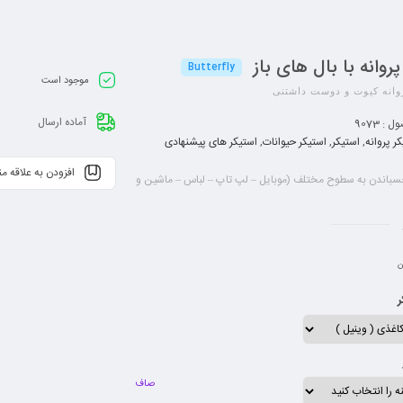
پروانه با بال های باز
Butterfly
موجود است
انه کیوت و دوست داشتنی
آماده ارسال
ول :
9073
ر پروانه
,
استیکر
,
استیکر حیوانات
,
استیکر های پیشنهادی
افزودن به علاقه م
سباندن به سطوح مختلف (موبایل – لپ تاپ – لباس – ماشین و
دا شدن به راحتی و بدون پسماند
ر برابر آب و حرارت
ینت مات و شنی
ن
فافیت مناسب
ر
 طولانی مدت
صاف