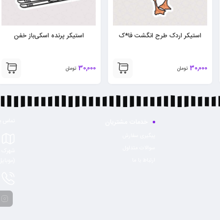
استیکر پرنده اسکی‌باز خفن
استیکر نقاشی گاو طرح MEOW
30,000
30,000
تومان
تومان
خدمات مشتریان
تماس با
پیگیری سفارش
سوالات متداول
شهرک غ
(موبایل
ارتباط با ما