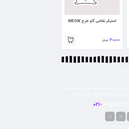
استیکر پروانه زیبا و جذاب
30,000
تومان
 ما
رب - خیابان فرحزادی - مجتمع تجاری شهرک غرب
 و کامپیوتر) - طبقه همکف - کانتر شماره 2
021-
88574298