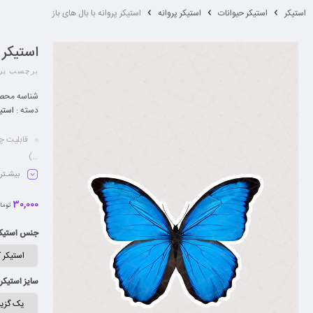
استیکر
استیکر حیوانات
استیکر پروانه
استیکر پروانه با بال های باز
استیکر 
برچسب پرو
شناسه محص
دسته :
استیک
قابلیت چ
…)
قابلیت ج
بیشـتر
مقاومت د
30,000
روکش لم
توما
دارای ش
جنس استیک
ماندگاری
سایز استیکر