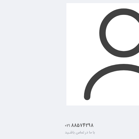
88574298
021
با ما در تماس باشـید