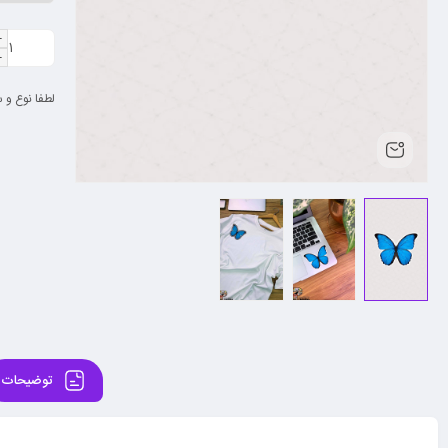
لطفا نوع و س
توضیحات