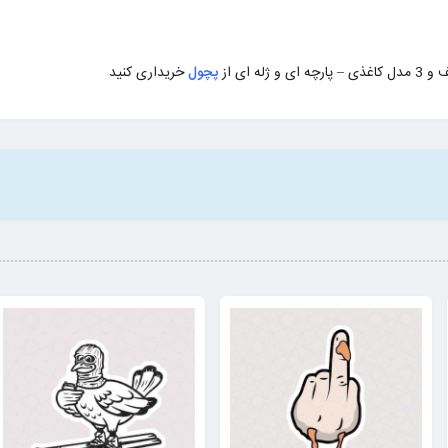
له ای از
پچول
خریداری کنید