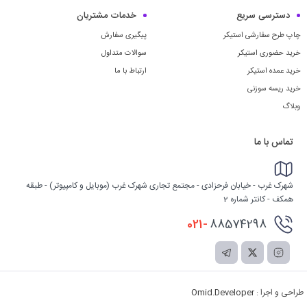
دسترسی سریع
خدمات مشتریان
چاپ طرح سفارشی استیکر
پیگیری سفارش
خرید حضوری استیکر
سوالات متداول
خرید عمده استیکر
ارتباط با ما
خرید ریسه سوزنی
وبلاگ
تماس با ما
شهرک غرب - خیابان فرحزادی - مجتمع تجاری شهرک غرب (موبایل و کامپیوتر) - طبقه
همکف - کانتر شماره 2
021-
88574298
طراحی و اجرا :
Omid.Developer