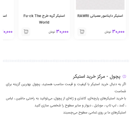
استیکر دایناسور عصبانی RAWRI
استیکر گربه طرح Fu-ck The
استیکر
World
30,000
30,000
30,000
تومان
تومان
تو
پچول - مرکز خرید استیکر
اگر به دنبال خرید استیکر با کیفیت و قیمت مناسب هستید، پچول بهترین گزینه برای
شماست
با خرید استیکرهای پارچه‌ای، کاغذی و ژله‌ای از پچول، می‌توانید به راحتی ماشين ، لباس
، كمد ، لپ تاپ ، موبايل ، ديوار و سایر سطوح را شخصی سازی کنید
استیکرهای ما بر روی تمامی سطوح می‌چسبند