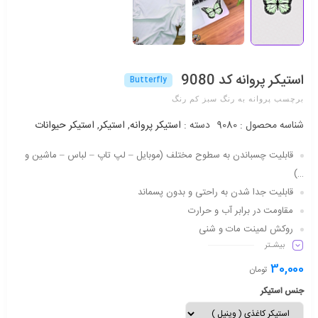
استیکر پروانه کد 9080
Butterfly
برچسب پروانه به رنگ سبز کم رنگ
شناسه محصول :
9080
دسته :
استیکر پروانه
,
استیکر
,
استیکر حیوانات
قابلیت چسباندن به سطوح مختلف (موبایل – لپ تاپ – لباس – ماشین و
…)
قابلیت جدا شدن به راحتی و بدون پسماند
مقاومت در برابر آب و حرارت
روکش لمینت مات و شنی
بیشـتر
دارای شفافیت مناسب
ماندگاری طولانی مدت
30,000
تومان
جنس استیکر