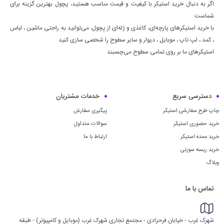
اگر به دنبال خرید استیکر با کیفیت و قیمت مناسب هستید، پچول بهترین گزینه برای
شماست
با خرید استیکرهای پارچه‌ای، کاغذی و ژله‌ای از پچول، می‌توانید به راحتی ماشين ، لباس
، كمد ، لپ تاپ ، موبايل ، ديوار و سایر سطوح را شخصی سازی کنید
استیکرهای ما بر روی تمامی سطوح می‌چسبند
دسترسی سریع
خدمات مشتریان
چاپ طرح سفارشی استیکر
پیگیری سفارش
خرید حضوری استیکر
سوالات متداول
خرید عمده استیکر
ارتباط با ما
خرید ریسه سوزنی
وبلاگ
تماس با ما
شهرک غرب - خیابان فرحزادی - مجتمع تجاری شهرک غرب (موبایل و کامپیوتر) - طبقه