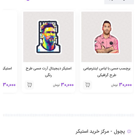
برچسب مسی با لباس اینترمیامی
استیکر دیجیتال آرت مسی طرح
استیکر ک
طرح گرافیکی
رنگی
30,000
30,000
30,000
تومان
تومان
تو
پچول - مرکز خرید استیکر