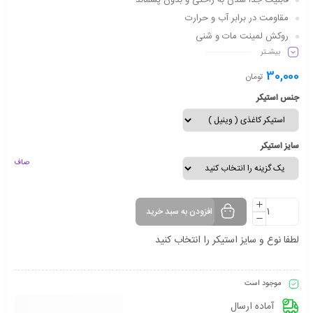
قابلیت جدا شدن به راحتی و بدون پسماند
مقاومت در برابر آب و حرارت
روکش لمینت مات و شنی
بیشـتر
دارای شفافیت مناسب
ماندگاری طولانی مدت
30,000
تومان
جنس استیکر
سایز استیکر
صاف
افزودن به سبد خرید
لطفا نوع و سایز استیکر را انتخاب کنید
موجود است
آماده ارسال