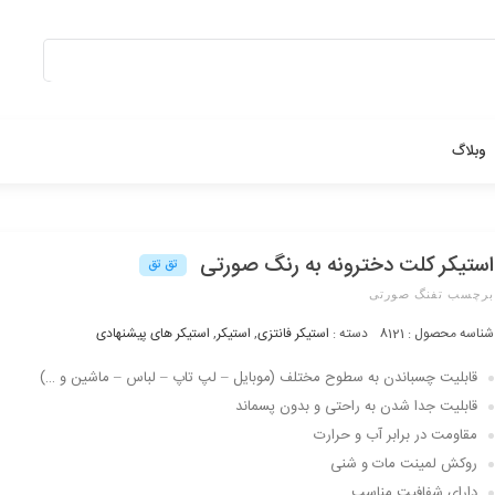
بستن
وبلاگ
استیکر کلت دخترونه به رنگ صورتی
تق تق
برچسب تفنگ صورتی
شناسه محصول :
8121
دسته :
استیکر فانتزی
,
استیکر
,
استیکر های پیشنهادی
قابلیت چسباندن به سطوح مختلف (موبایل – لپ تاپ – لباس – ماشین و …)
قابلیت جدا شدن به راحتی و بدون پسماند
مقاومت در برابر آب و حرارت
روکش لمینت مات و شنی
دارای شفافیت مناسب