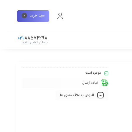
سبد خرید
0
021
88574298
با ما در تماس باشـید
موجود است
آماده ارسال
افزودن به علاقه مندی ها