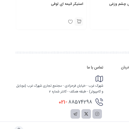
ی چشم وزغی
استیکر انیمه ای لوفی
ریان
تماس با ما
شهرک غرب - خیابان فرحزادی - مجتمع تجاری شهرک غرب (موبایل
و کامپیوتر) - طبقه همکف - کانتر شماره 2
021-
88574298