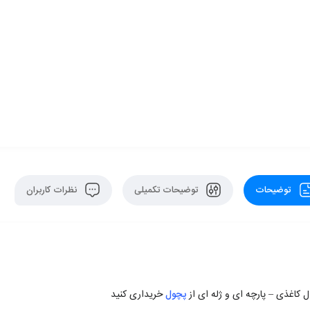
توضیحات
توضیحات تکمیلی
نظرات کاربران
پچول
خریداری کنید