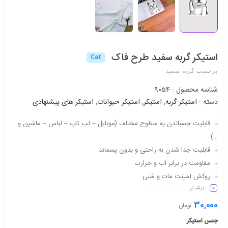
استیکر گربه سفید طرح فاک
Cat
برچسب گربه سفید
شناسه محصول :
9054
دسته :
استیکر گربه
,
استیکر
,
استیکر حیوانات
,
استیکر های پیشنهادی
قابلیت چسباندن به سطوح مختلف (موبایل – لپ تاپ – لباس – ماشین و
…)
قابلیت جدا شدن به راحتی و بدون پسماند
مقاومت در برابر آب و حرارت
روکش لمینت مات و شنی
بیشـتر
دارای شفافیت مناسب
ماندگاری طولانی مدت
30,000
تومان
جنس استیکر