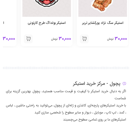
استیکر سگ نژاد یورکشایر تریر
استیکر بولداگ طرح کارتونی
است
30,000
30,000
30,000
تومان
تومان
تو
پچول - مرکز خرید استیکر
اگر به دنبال خرید استیکر با کیفیت و قیمت مناسب هستید، پچول بهترین گزینه برای
شماست
با خرید استیکرهای پارچه‌ای، کاغذی و ژله‌ای از پچول، می‌توانید به راحتی ماشين ، لباس
، كمد ، لپ تاپ ، موبايل ، ديوار و سایر سطوح را شخصی سازی کنید
استیکرهای ما بر روی تمامی سطوح می‌چسبند