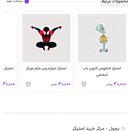
محصولات مرتبط
مشاهده همه
استیکر اختاپوس کارتون باب
استیکر اسپایدرمن مایلز مورالز
استیکر ری
اسفنجی
30,000
30,000
30,000
تومان
تومان
تو
پچول - مرکز خرید استیکر