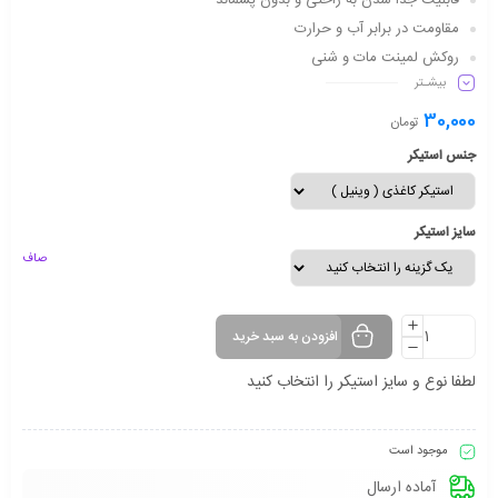
قابلیت جدا شدن به راحتی و بدون پسماند
مقاومت در برابر آب و حرارت
روکش لمینت مات و شنی
بیشـتر
دارای شفافیت مناسب
ماندگاری طولانی مدت
30,000
تومان
جنس استیکر
سایز استیکر
صاف
افزودن به سبد خرید
لطفا نوع و سایز استیکر را انتخاب کنید
موجود است
آماده ارسال