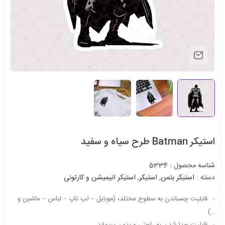
استیکر Batman طرح سیاه و سفید
شناسه محصول :
5334
دسته :
استیکر بتمن
,
استیکر
,
استیکر انیمیشن و کارتونی
قابلیت چسباندن به سطوح مختلف (موبایل – لپ تاپ – لباس – ماشین و
…)