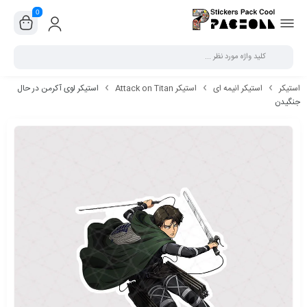
0
بستن
استیکر
استیکر انیمه ای
استیکر Attack on Titan
استیکر لوی آکرمن در حال
جنگیدن