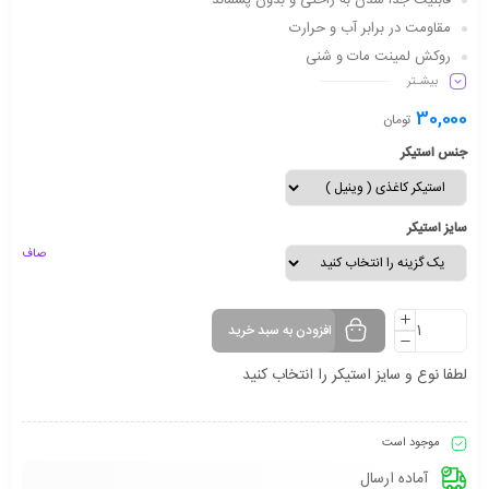
قابلیت جدا شدن به راحتی و بدون پسماند
مقاومت در برابر آب و حرارت
روکش لمینت مات و شنی
بیشـتر
دارای شفافیت مناسب
ماندگاری طولانی مدت
30,000
تومان
جنس استیکر
سایز استیکر
صاف
افزودن به سبد خرید
لطفا نوع و سایز استیکر را انتخاب کنید
موجود است
آماده ارسال