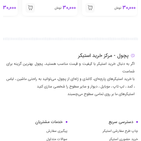
30,000
30,000
30,000
تومان
تومان
تو
پچول - مرکز خرید استیکر
اگر به دنبال خرید استیکر با کیفیت و قیمت مناسب هستید، پچول بهترین گزینه برای
شماست
با خرید استیکرهای پارچه‌ای، کاغذی و ژله‌ای از پچول، می‌توانید به راحتی ماشين ، لباس
، كمد ، لپ تاپ ، موبايل ، ديوار و سایر سطوح را شخصی سازی کنید
استیکرهای ما بر روی تمامی سطوح می‌چسبند
دسترسی سریع
خدمات مشتریان
چاپ طرح سفارشی استیکر
پیگیری سفارش
خرید حضوری استیکر
سوالات متداول