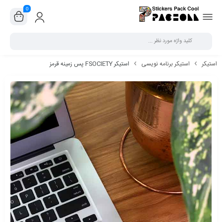
0
بستن
استیکر
استیکر برنامه نویسی
استیکر FSOCIETY پس زمینه قرمز