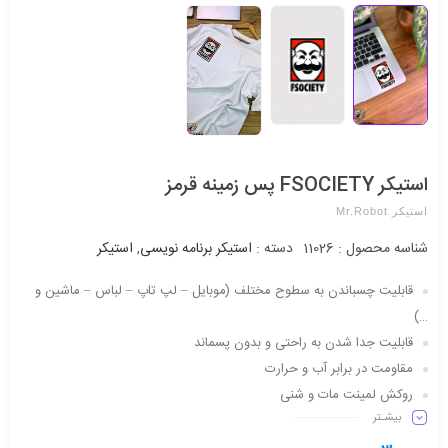
استیکر FSOCIETY پس زمینه قرمز
استیکر Mr.Robot
شناسه محصول :
11026
دسته :
استیکر برنامه نویسی
,
استیکر
قابلیت چسباندن به سطوح مختلف (موبایل – لپ تاپ – لباس – ماشین و
…)
قابلیت جدا شدن به راحتی و بدون پسماند
مقاومت در برابر آب و حرارت
روکش لمینت مات و شنی
بیشـتر
دارای شفافیت مناسب
ماندگاری طولانی مدت