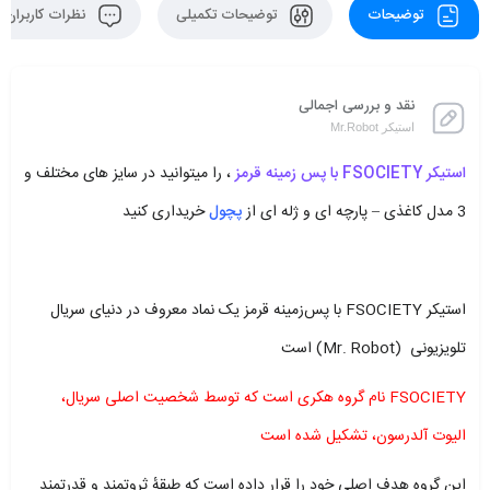
توضیحات
توضیحات تکمیلی
نظرات کاربران
نقد و بررسی اجمالی
استیکر Mr.Robot
استیکر FSOCIETY با پس زمینه قرمز
، را میتوانید در سایز های مختلف و
3 مدل کاغذی – پارچه ای و ژله ای از
پچول
خریداری کنید
استیکر FSOCIETY با پس‌زمینه قرمز یک نماد معروف در دنیای سریال
تلویزیونی (Mr. Robot) است
FSOCIETY نام گروه هکری است که توسط شخصیت اصلی سریال،
الیوت آلدرسون، تشکیل شده است
این گروه هدف اصلی خود را قرار داده است که طبقهٔ ثروتمند و قدرتمند