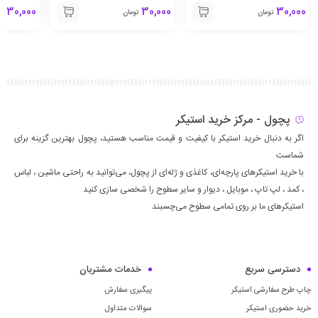
30,000
30,000
30,000
تومان
تومان
تو
پچول - مرکز خرید استیکر
اگر به دنبال خرید استیکر با کیفیت و قیمت مناسب هستید، پچول بهترین گزینه برای
شماست
با خرید استیکرهای پارچه‌ای، کاغذی و ژله‌ای از پچول، می‌توانید به راحتی ماشين ، لباس
، كمد ، لپ تاپ ، موبايل ، ديوار و سایر سطوح را شخصی سازی کنید
استیکرهای ما بر روی تمامی سطوح می‌چسبند
دسترسی سریع
خدمات مشتریان
چاپ طرح سفارشی استیکر
پیگیری سفارش
خرید حضوری استیکر
سوالات متداول