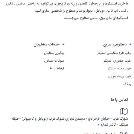
با خرید استیکرهای پارچه‌ای، کاغذی و ژله‌ای از پچول، می‌توانید به راحتی ماشين ، لباس
، كمد ، لپ تاپ ، موبايل ، ديوار و سایر سطوح را شخصی سازی کنید
استیکرهای ما بر روی تمامی سطوح می‌چسبند
دسترسی سریع
خدمات مشتریان
چاپ طرح سفارشی استیکر
پیگیری سفارش
خرید حضوری استیکر
سوالات متداول
خرید عمده استیکر
ارتباط با ما
خرید ریسه سوزنی
وبلاگ
تماس با ما
شهرک غرب - خیابان فرحزادی - مجتمع تجاری شهرک غرب (موبایل و کامپیوتر) - طبقه
همکف - کانتر شماره 2